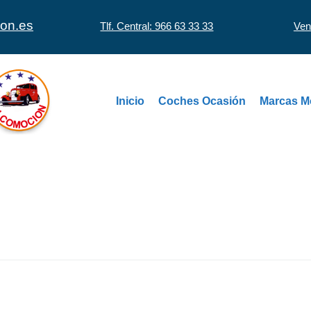
on.es
Ven
Tlf. Central: 966 63 33 33
Inicio
Coches Ocasión
Marcas M