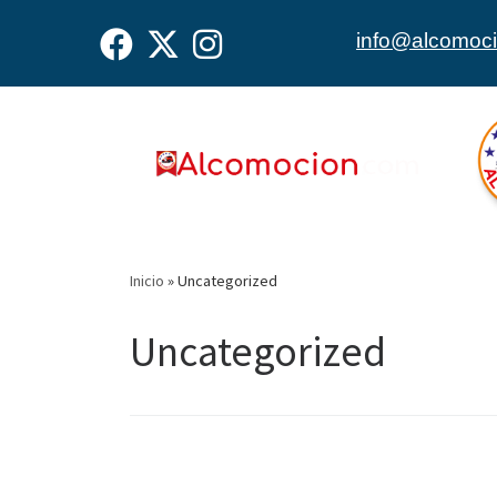
Skip
to
info@alcomoci
content
Inicio
»
Uncategorized
Uncategorized