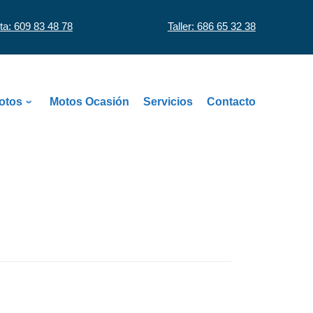
ta: 609 83 48 78
Taller: 686 65 32 38
otos
Motos Ocasión
Servicios
Contacto